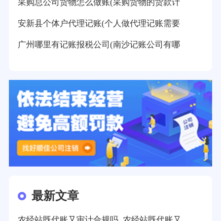
采购总公司货物怎么做账(采购货物的货款计
安新县个体户代理记账(个人做代理记账需要
广州哪里有记账报税公司(南沙记账公司有哪
最新文章
农经站既代账又审计合规吗_农经站既代账又