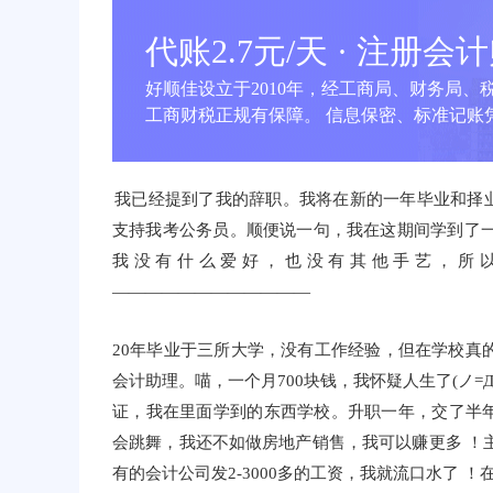
代账2.7元/天 · 注册会
好顺佳设立于2010年，经工商局、财务局、
工商财税正规有保障。 信息保密、标准记账凭
我已经提到了我的辞职。我将在新的一年毕业和择
支持我考公务员。顺便说一句，我在这期间学到了一
我没有什么爱好，也没有其他手艺，所以要考
――――――――――――
20年毕业于三所大学，没有工作经验，但在学校真
会计助理。喵，一个月700块钱，我怀疑人生了(ノ
证，我在里面学到的东西学校。升职一年，交了半年
会跳舞，我还不如做房地产销售，我可以赚更多 ！
有的会计公司发2-3000多的工资，我就流口水了 