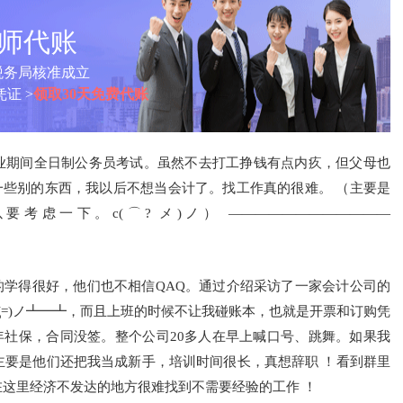
计师代账
税务局核准成立
证 >
领取30天免费代账
业期间全日制公务员考试。虽然不去打工挣钱有点内疚，但父母也
些别的东西，我以后不想当会计了。找工作真的很难。 （主要是
虑一下。c(⌒? メ)ノ） ――――――――――――
的学得很好，他们也不相信QAQ。通过介绍采访了一家会计公司的
=Д=)ノ┻━┻，而且上班的时候不让我碰账本，也就是开票和订购凭
社保，合同没签。整个公司20多人在早上喊口号、跳舞。如果我
主要是他们还把我当成新手，培训时间很长，真想辞职 ！看到群里
！在这里经济不发达的地方很难找到不需要经验的工作 ！