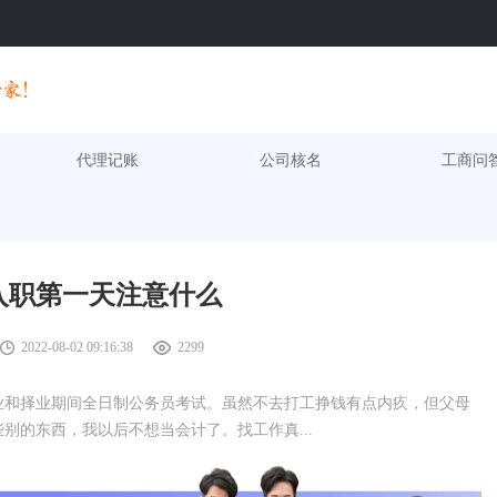
代理记账
公司核名
工商问
入职第一天注意什么
2022-08-02 09:16:38
2299
业和择业期间全日制公务员考试。虽然不去打工挣钱有点内疚，但父母
别的东西，我以后不想当会计了。找工作真...