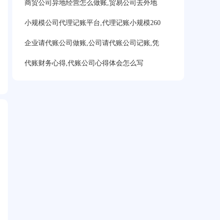
商贸公司异地经营怎么做账,贸易公司去外地
小规模公司代理记账平台,代理记账小规模260
企业请代账公司做账,公司请代账公司记账,凭
代账财务心得,代账公司心得体会怎么写