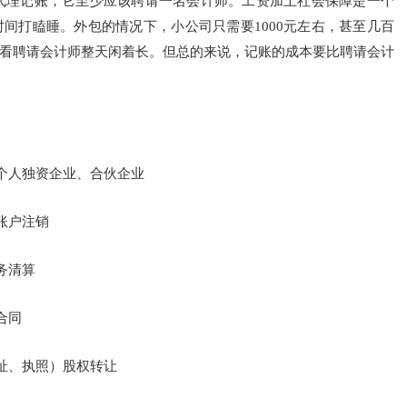
代理记账，它至少应该聘请一名会计师。工资加上社会保障是一个
间打瞌睡。外包的情况下，小公司只需要1000元左右，甚至几百
看聘请会计师整天闲着长。但总的来说，记账的成本要比聘请会计
个人独资企业、合伙企业
账户注销
务清算
合同
址、执照）股权转让