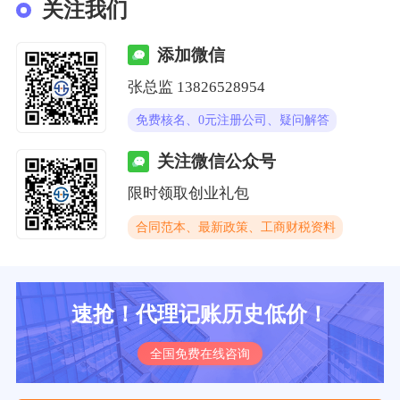
关注我们
添加微信
张总监 13826528954
免费核名、0元注册公司、疑问解答
关注微信公众号
限时领取创业礼包
合同范本、最新政策、工商财税资料
速抢！代理记账历史低价！
全国免费在线咨询