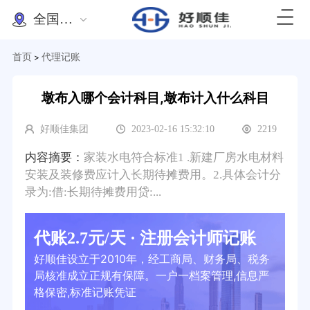
全国办理
首页
代理记账
>
墩布入哪个会计科目,墩布计入什么科目
好顺佳集团
2023-02-16 15:32:10
2219
内容摘要：
家装水电符合标准1 .新建厂房水电材料
安装及装修费应计入长期待摊费用。2.具体会计分
录为:借:长期待摊费用贷:...
代账2.7元/天 · 注册会计师记账
好顺佳设立于2010年，经工商局、财务局、税务
局核准成立正规有保障。一户一档案管理,信息严
格保密,标准记账凭证