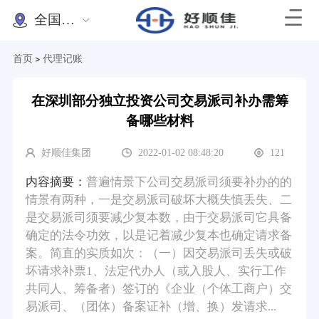
全国办理
首页
代理记账
>
在深圳部分独立投资公司交易派司补办需筹
备哪些材料
好顺佳集团
2022-01-02 08:48:20
121
内容摘要：
普遍情景下公司交易派司须要补办的的
情景有两种，一是交易派司破坏大概失慎丢失、二
是交易派司须要减少复本数，由于交易派司它具备
确定的法令功效，以是记着减少复本也确定请求备
案。简直的实质如次：（一）因交易派司丢失或破
坏请求补票1、法定代办人（或入股人、实行工作
共同人、筹备者）签订的《企业（个体工商户）交
易派司、（团体）备案证补（增、换）发请求...