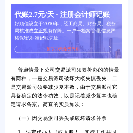
代账2.7元/天 · 注册会计师记账
好顺佳设立于2010年，经工商局、财务局、税务
局核准成立正规有保障。一户一档案管理,信息严
格保密,标准记账凭证
领取30天免费代账
普遍情景下公司交易派司须要补办的的情景
有两种，一是交易派司破坏大概失慎丢失、二
是交易派司须要减少复本数，由于交易派司它
具备确定的法令功效，以是记着减少复本也确
定请求备案。简直的实质如次：
（一）因交易派司丢失或破坏请求补票
1、法定代办人（或入股人、实行工作共同