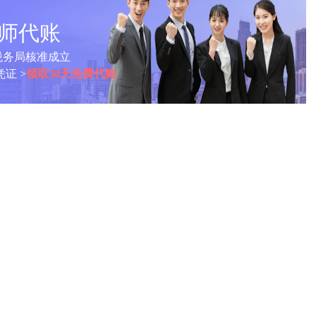
计师代账
税务局核准成立
证 >
领取30天免费代账