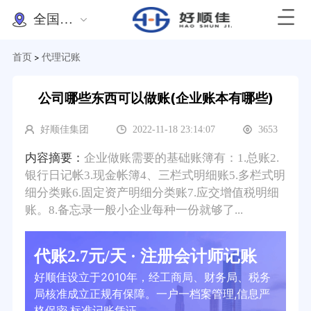
全国办理
首页
代理记账
>
公司哪些东西可以做账(企业账本有哪些)
好顺佳集团
2022-11-18 23:14:07
3653
内容摘要：
企业做账需要的基础账簿有：1.总账2.
银行日记帐3.现金帐簿4、三栏式明细账5.多栏式明
细分类账6.固定资产明细分类账7.应交增值税明细
账。8.备忘录一般小企业每种一份就够了...
代账2.7元/天 · 注册会计师记账
好顺佳设立于2010年，经工商局、财务局、税务
局核准成立正规有保障。一户一档案管理,信息严
格保密,标准记账凭证