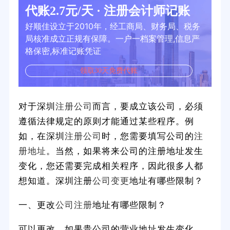
代账2.7元/天 · 注册会计师记账
好顺佳设立于2010年，经工商局、财务局、税务
局核准成立正规有保障。一户一档案管理,信息严
格保密,标准记账凭证
领取30天免费代账
对于深圳
注册公司
而言，要成立该公司，必须
遵循法律规定的原则才能通过某些程序。例
如，在深圳
注册公司
时，您需要填写公司的
注
册地址
。当然，如果将来公司的注册地址发生
变化，您还需要完成相关程序，因此很多人都
想知道。深圳注册
公司变更
地址有哪些限制？
一、更改
公司注册
地址有哪些限制？
可以更改。如果贵公司的营业地址发生变化，